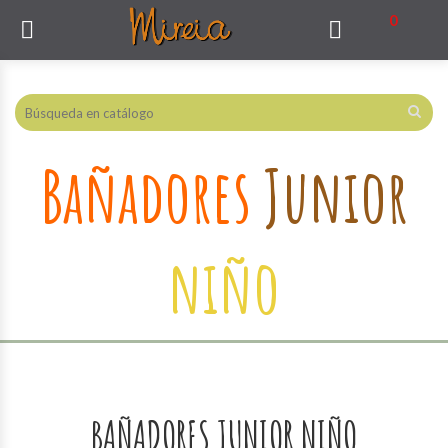
0


Bañadores
Junior
niño
BAÑADORES JUNIOR NIÑO