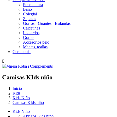
Puericultura
Baño
Colegial
Zapatos
Gorros - Guantes - Bufandas
Calcetines
Leotardos
Gorras
Accesorios pelo
Mantas, toallas
Ceremonia

Camisas
KIds
niño
Inicio
Kids
Kids Niño
Camisas KIds niño
Kids Niño
Abrigos Kids niño