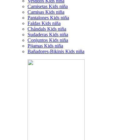
Vestidos Kids niña
Camisetas Kids niña
Camisas Kids niña
Pantalones Kids niña
Faldas Kids niña
Chándals Kids niña
Sudaderas Kids niña
Conjuntos Kids niña
Pijamas Kids niña
Bañadores-Bikinis Kids niña