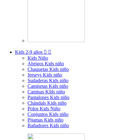
Kids
2-9 años


Kids Niño
Abrigos Kids niño
Chaquetas Kids niño
Jerseys Kids niño
Sudaderas Kids niño
Camisetas Kids niño
Camisas KIds niño
Pantalones Kids niño
Chándals Kids niño
Polos Kids Niño
Conjuntos Kids niño
Pijamas Kids niño
Bañadores Kids niño