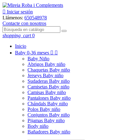

Iniciar sesión
Llámenos:
650548978
Contacte con nosotros
shopping_cart
0
Inicio
Baby
0-36 meses


Baby Niño
Abrigos Baby niño
Chaquetas Baby niño
Jerseys Baby niño
Sudaderas Baby niño
Camisetas Baby niño
Camisas Baby niño
Pantalones Baby niño
Chándals Baby niño
Polos Baby niño
Conjuntos Baby niño
Pijamas Baby niño
Body niño
Bañadores Baby niño