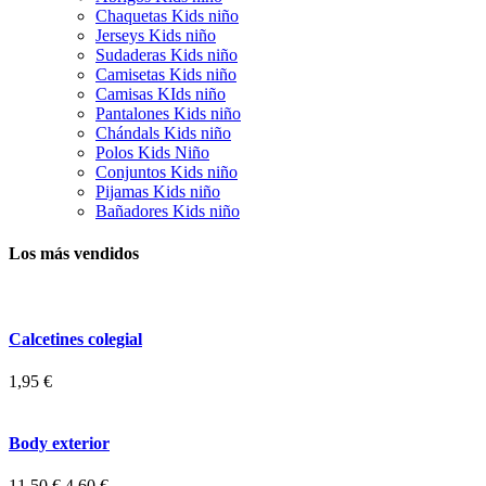
Chaquetas Kids niño
Jerseys Kids niño
Sudaderas Kids niño
Camisetas Kids niño
Camisas KIds niño
Pantalones Kids niño
Chándals Kids niño
Polos Kids Niño
Conjuntos Kids niño
Pijamas Kids niño
Bañadores Kids niño
Los más vendidos
Calcetines colegial
1,95 €
Body exterior
11,50 €
4,60 €