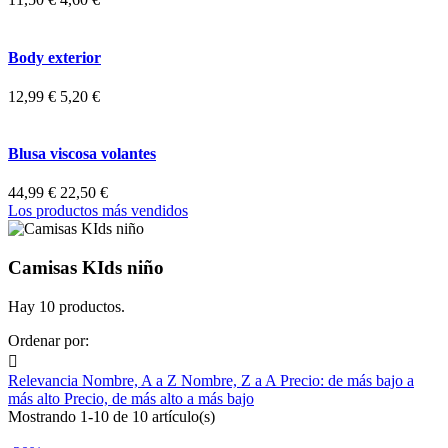
Body exterior
12,99 €
5,20 €
Blusa viscosa volantes
44,99 €
22,50 €
Los productos más vendidos
Camisas KIds niño
Hay 10 productos.
Ordenar por:

Relevancia
Nombre, A a Z
Nombre, Z a A
Precio: de más bajo a
más alto
Precio, de más alto a más bajo
Mostrando 1-10 de 10 artículo(s)