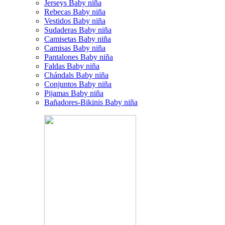
Jerseys Baby niña
Rebecas Baby niña
Vestidos Baby niña
Sudaderas Baby niña
Camisetas Baby niña
Camisas Baby niña
Pantalones Baby niña
Faldas Baby niña
Chándals Baby niña
Conjuntos Baby niña
Pijamas Baby niña
Bañadores-Bikinis Baby niña