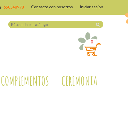
Contacte con nosotros
Iniciar sesión
s:
650548978
0
COMPLEMENTOS
CEREMONIA