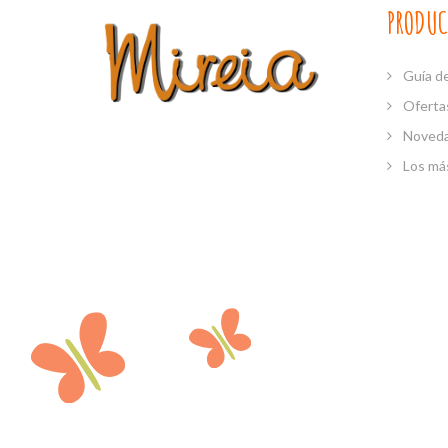
PRODUC
Guía de
Oferta
Noved
Los má