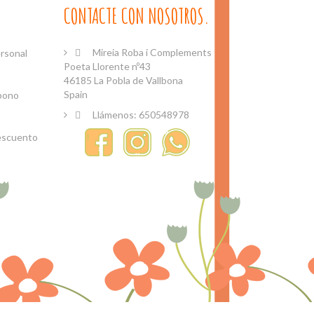
CONTACTE CON NOSOTROS.
Mireia Roba i Complements
rsonal

Poeta Llorente nº43
46185 La Pobla de Vallbona
Spain
bono
Llámenos:
650548978

escuento