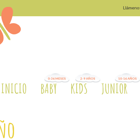
Llámeno
0-36 MESES
2-9 AÑOS
10-16 AÑOS
INICIO
BABY
KIDS
JUNIOR
ño