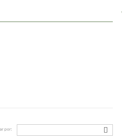

r por: