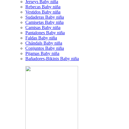
Jerseys Baby niña
Rebecas Baby niña
Vestidos Baby niña
Sudaderas Baby niña
Camisetas Baby niña
Camisas Baby niña
Pantalones Baby niña
Faldas Baby niña
Chándals Baby niña
Conjuntos Baby niña
Pijamas Baby niña
Bañadores-Bikinis Baby niña