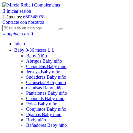

Iniciar sesión
Llámenos:
650548978
Contacte con nosotros
shopping_cart
0
Inicio
Baby
0-36 meses


Baby Niño
Abrigos Baby niño
Chaquetas Baby niño
Jerseys Baby niño
Sudaderas Baby niño
Camisetas Baby niño
Camisas Baby niño
Pantalones Baby niño
Chándals Baby niño
Polos Baby niño
Conjuntos Baby niño
Pijamas Baby niño
Body niño
Bañadores Baby niño