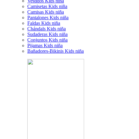
Vestidos Kids niña
Camisetas Kids niña
Camisas Kids niña
Pantalones Kids niña
Faldas Kids niña
Chándals Kids niña
Sudaderas Kids niña
Conjuntos Kids niña
Pijamas Kids niña
Bañadores-Bikinis Kids niña