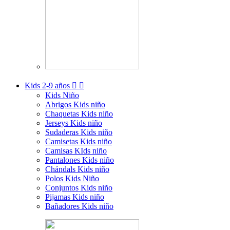
Kids
2-9 años


Kids Niño
Abrigos Kids niño
Chaquetas Kids niño
Jerseys Kids niño
Sudaderas Kids niño
Camisetas Kids niño
Camisas KIds niño
Pantalones Kids niño
Chándals Kids niño
Polos Kids Niño
Conjuntos Kids niño
Pijamas Kids niño
Bañadores Kids niño