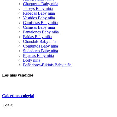
Chaquetas Baby niña
Jerseys Baby niña
Rebecas Baby niña
Vestidos Baby niña
Camisetas Baby niña
Camisas Baby niña
Pantalones Baby niña
Faldas Baby niña
Chándals Baby niña
Conjuntos Baby niña
Sudaderas Baby niña
Pijamas Baby niña
Body niña
Bañadores-Bikinis Baby niña
Los más vendidos
Calcetines colegial
1,95 €