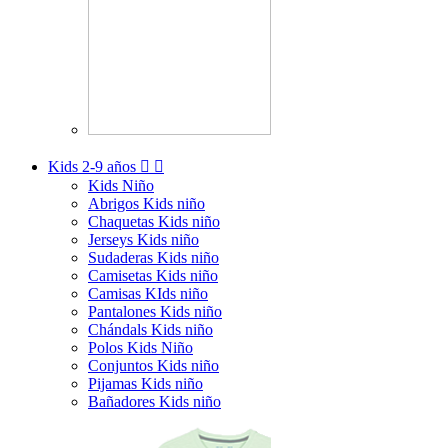
Kids
2-9 años


Kids Niño
Abrigos Kids niño
Chaquetas Kids niño
Jerseys Kids niño
Sudaderas Kids niño
Camisetas Kids niño
Camisas KIds niño
Pantalones Kids niño
Chándals Kids niño
Polos Kids Niño
Conjuntos Kids niño
Pijamas Kids niño
Bañadores Kids niño