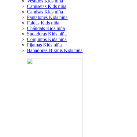
Vestidos Kids niña
Camisetas Kids niña
Camisas Kids niña
Pantalones Kids niña
Faldas Kids niña
Chándals Kids niña
Sudaderas Kids niña
Conjuntos Kids niña
Pijamas Kids niña
Bañadores-Bikinis Kids niña