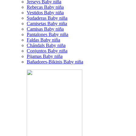
Jerseys Baby niña
Rebecas Baby niña
Vestidos Baby niña
Sudaderas Baby niña
Camisetas Baby niña
Camisas Baby niña
Pantalones Baby niña
Faldas Baby niña
Chándals Baby niña
Conjuntos Baby niña
Pijamas Baby niña
Bañadores-Bikinis Baby niña