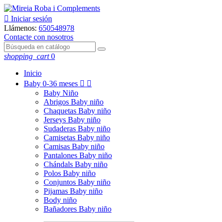

Iniciar sesión
Llámenos:
650548978
Contacte con nosotros
shopping_cart
0
Inicio
Baby
0-36 meses


Baby Niño
Abrigos Baby niño
Chaquetas Baby niño
Jerseys Baby niño
Sudaderas Baby niño
Camisetas Baby niño
Camisas Baby niño
Pantalones Baby niño
Chándals Baby niño
Polos Baby niño
Conjuntos Baby niño
Pijamas Baby niño
Body niño
Bañadores Baby niño