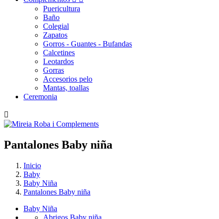
Puericultura
Baño
Colegial
Zapatos
Gorros - Guantes - Bufandas
Calcetines
Leotardos
Gorras
Accesorios pelo
Mantas, toallas
Ceremonia

Pantalones
Baby
niña
Inicio
Baby
Baby Niña
Pantalones Baby niña
Baby Niña
Abrigos Baby niña