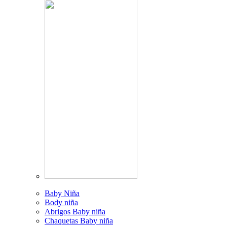
Baby Niña
Body niña
Abrigos Baby niña
Chaquetas Baby niña