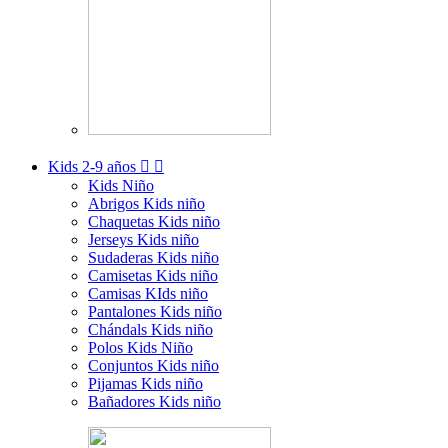
Kids
2-9 años


Kids Niño
Abrigos Kids niño
Chaquetas Kids niño
Jerseys Kids niño
Sudaderas Kids niño
Camisetas Kids niño
Camisas KIds niño
Pantalones Kids niño
Chándals Kids niño
Polos Kids Niño
Conjuntos Kids niño
Pijamas Kids niño
Bañadores Kids niño