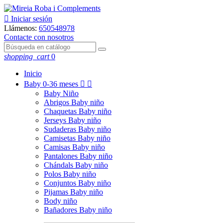

Iniciar sesión
Llámenos:
650548978
Contacte con nosotros
shopping_cart
0
Inicio
Baby
0-36 meses


Baby Niño
Abrigos Baby niño
Chaquetas Baby niño
Jerseys Baby niño
Sudaderas Baby niño
Camisetas Baby niño
Camisas Baby niño
Pantalones Baby niño
Chándals Baby niño
Polos Baby niño
Conjuntos Baby niño
Pijamas Baby niño
Body niño
Bañadores Baby niño