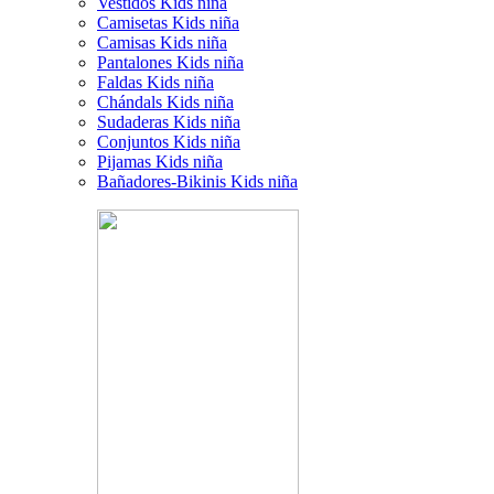
Vestidos Kids niña
Camisetas Kids niña
Camisas Kids niña
Pantalones Kids niña
Faldas Kids niña
Chándals Kids niña
Sudaderas Kids niña
Conjuntos Kids niña
Pijamas Kids niña
Bañadores-Bikinis Kids niña