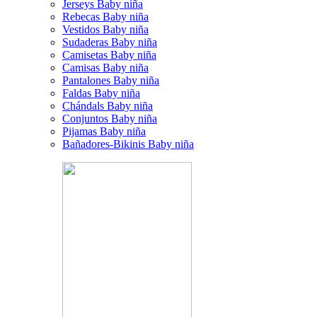
Jerseys Baby niña
Rebecas Baby niña
Vestidos Baby niña
Sudaderas Baby niña
Camisetas Baby niña
Camisas Baby niña
Pantalones Baby niña
Faldas Baby niña
Chándals Baby niña
Conjuntos Baby niña
Pijamas Baby niña
Bañadores-Bikinis Baby niña