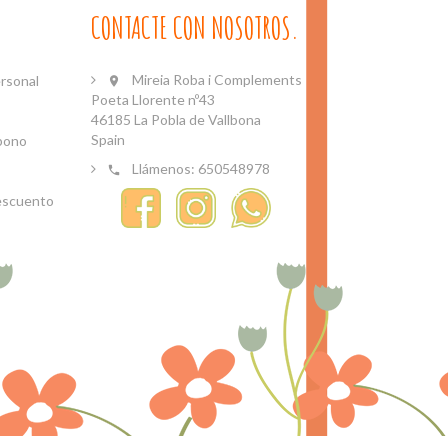
CONTACTE CON NOSOTROS.
Mireia Roba i Complements
rsonal

Poeta Llorente nº43
46185 La Pobla de Vallbona
Spain
bono
Llámenos:
650548978

escuento