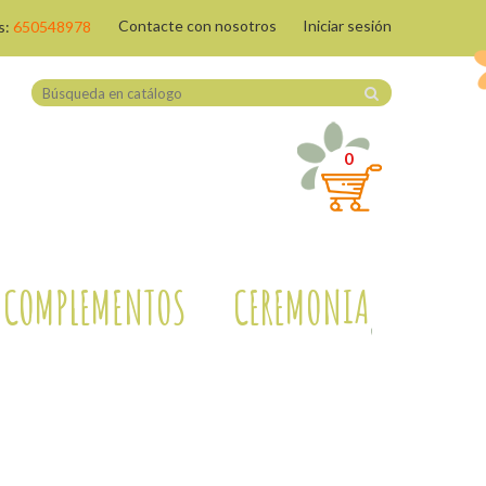
Contacte con nosotros
Iniciar sesión
s:
650548978
0
COMPLEMENTOS
CEREMONIA