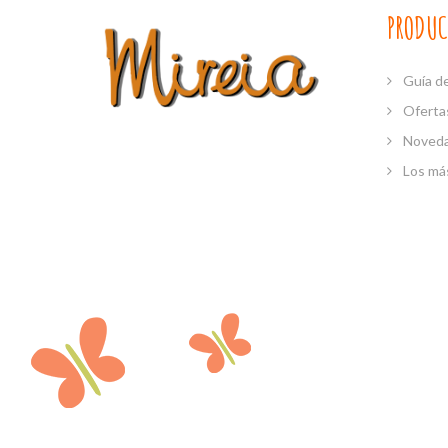
PRODUC
Guía de
Oferta
Noved
Los má