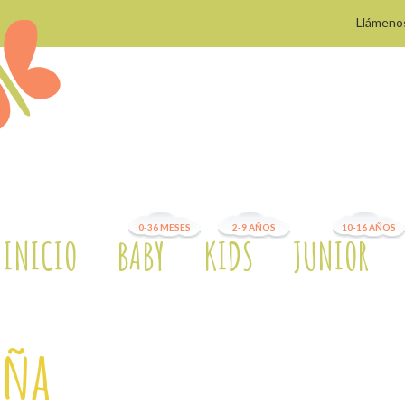
Llámeno
0-36 MESES
2-9 AÑOS
10-16 AÑOS
INICIO
BABY
KIDS
JUNIOR
iña