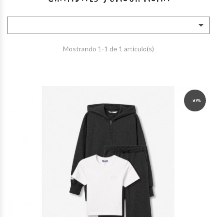

Mostrando 1-1 de 1 artículo(s)
-50%