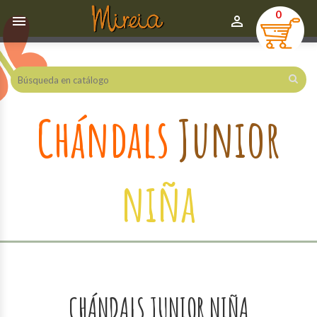
0


Chándals
Junior
niña
CHÁNDALS JUNIOR NIÑA