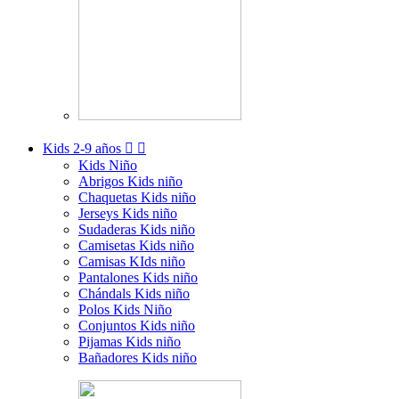
Kids
2-9 años


Kids Niño
Abrigos Kids niño
Chaquetas Kids niño
Jerseys Kids niño
Sudaderas Kids niño
Camisetas Kids niño
Camisas KIds niño
Pantalones Kids niño
Chándals Kids niño
Polos Kids Niño
Conjuntos Kids niño
Pijamas Kids niño
Bañadores Kids niño