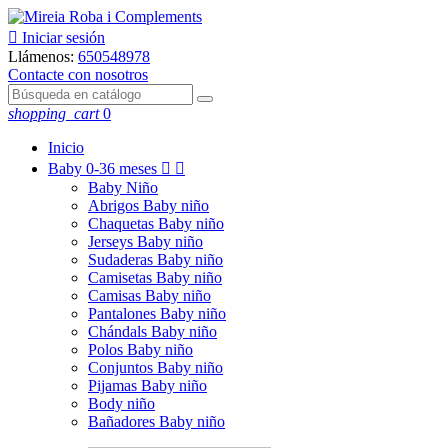

Iniciar sesión
Llámenos:
650548978
Contacte con nosotros
shopping_cart
0
Inicio
Baby
0-36 meses


Baby Niño
Abrigos Baby niño
Chaquetas Baby niño
Jerseys Baby niño
Sudaderas Baby niño
Camisetas Baby niño
Camisas Baby niño
Pantalones Baby niño
Chándals Baby niño
Polos Baby niño
Conjuntos Baby niño
Pijamas Baby niño
Body niño
Bañadores Baby niño