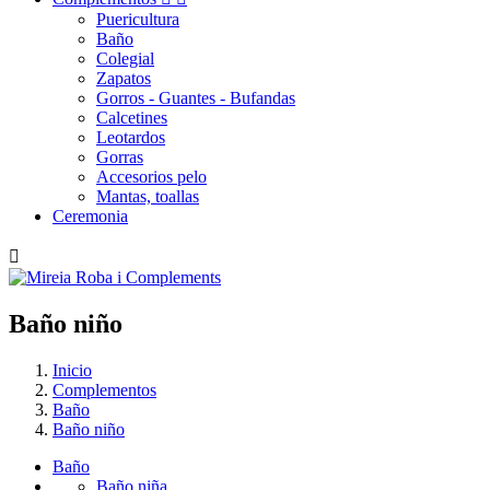
Puericultura
Baño
Colegial
Zapatos
Gorros - Guantes - Bufandas
Calcetines
Leotardos
Gorras
Accesorios pelo
Mantas, toallas
Ceremonia

Baño
niño
Inicio
Complementos
Baño
Baño niño
Baño
Baño niña