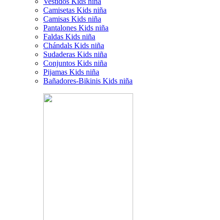
Vestidos Kids niña
Camisetas Kids niña
Camisas Kids niña
Pantalones Kids niña
Faldas Kids niña
Chándals Kids niña
Sudaderas Kids niña
Conjuntos Kids niña
Pijamas Kids niña
Bañadores-Bikinis Kids niña