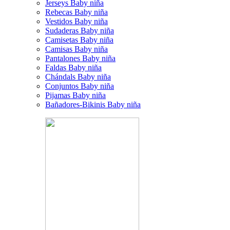
Jerseys Baby niña
Rebecas Baby niña
Vestidos Baby niña
Sudaderas Baby niña
Camisetas Baby niña
Camisas Baby niña
Pantalones Baby niña
Faldas Baby niña
Chándals Baby niña
Conjuntos Baby niña
Pijamas Baby niña
Bañadores-Bikinis Baby niña