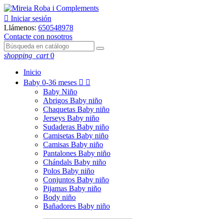

Iniciar sesión
Llámenos:
650548978
Contacte con nosotros
shopping_cart
0
Inicio
Baby
0-36 meses


Baby Niño
Abrigos Baby niño
Chaquetas Baby niño
Jerseys Baby niño
Sudaderas Baby niño
Camisetas Baby niño
Camisas Baby niño
Pantalones Baby niño
Chándals Baby niño
Polos Baby niño
Conjuntos Baby niño
Pijamas Baby niño
Body niño
Bañadores Baby niño