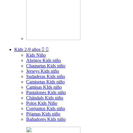
Kids
2-9 años


Kids Niño
Abrigos Kids niño
Chaquetas Kids niño
Jerseys Kids niño
Sudaderas Kids niño
Camisetas Kids niño
Camisas KIds niño
Pantalones Kids niño
Chándals Kids niño
Polos Kids Niño
Conjuntos Kids niño
Pijamas Kids niño
Bañadores Kids niño