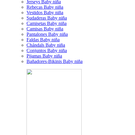
Jerseys Baby niña
Rebecas Baby niña
Vestidos Baby niña
Sudaderas Baby niña
Camisetas Baby niña
Camisas Baby niña
Pantalones Baby niña
Faldas Baby niña
Chándals Baby niña
Conjuntos Baby niña
Pijamas Baby niña
Bañadores-Bikinis Baby niña