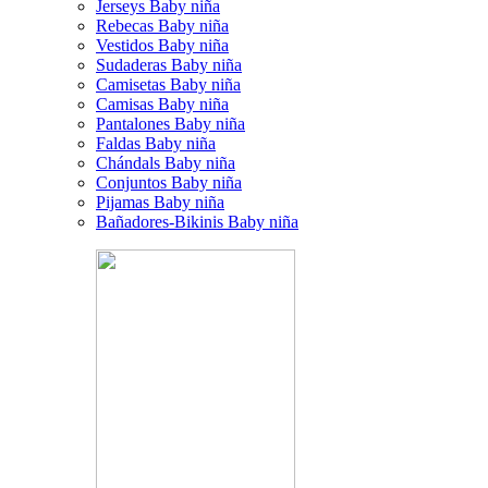
Jerseys Baby niña
Rebecas Baby niña
Vestidos Baby niña
Sudaderas Baby niña
Camisetas Baby niña
Camisas Baby niña
Pantalones Baby niña
Faldas Baby niña
Chándals Baby niña
Conjuntos Baby niña
Pijamas Baby niña
Bañadores-Bikinis Baby niña