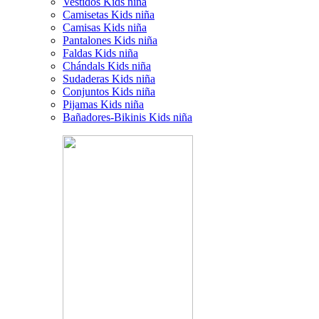
Vestidos Kids niña
Camisetas Kids niña
Camisas Kids niña
Pantalones Kids niña
Faldas Kids niña
Chándals Kids niña
Sudaderas Kids niña
Conjuntos Kids niña
Pijamas Kids niña
Bañadores-Bikinis Kids niña