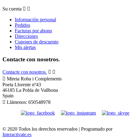
Su cuenta


Información personal
Pedidos
Facturas por abono
Direcciones
Cupones de descuento
Mis alertas
Contacte con nosotros.
Contacte con nosotros.



Mireia Roba i Complements
Poeta Llorente nº43
46185 La Pobla de Vallbona
Spain

Llámenos:
650548978
© 2020 Todos los derechos reservados | Programado por
Interactivate.es