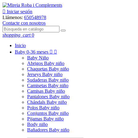

Iniciar sesión
Llámenos:
650548978
Contacte con nosotros
shopping_cart
0
Inicio
Baby
0-36 meses


Baby Niño
Abrigos Baby niño
Chaquetas Baby niño
Jerseys Baby niño
Sudaderas Baby niño
Camisetas Baby niño
Camisas Baby niño
Pantalones Baby niño
Chándals Baby niño
Polos Baby niño
Conjuntos Baby niño
Pijamas Baby niño
Body niño
Bañadores Baby niño