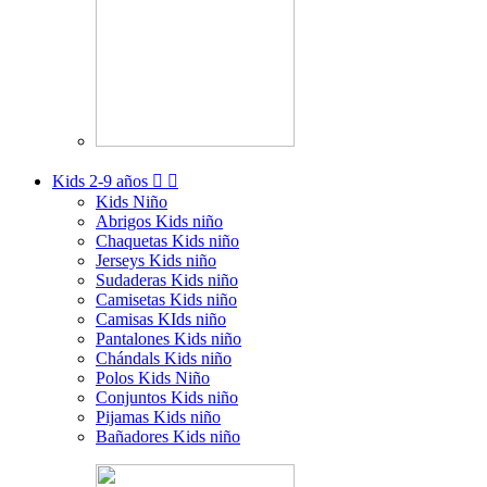
Kids
2-9 años


Kids Niño
Abrigos Kids niño
Chaquetas Kids niño
Jerseys Kids niño
Sudaderas Kids niño
Camisetas Kids niño
Camisas KIds niño
Pantalones Kids niño
Chándals Kids niño
Polos Kids Niño
Conjuntos Kids niño
Pijamas Kids niño
Bañadores Kids niño