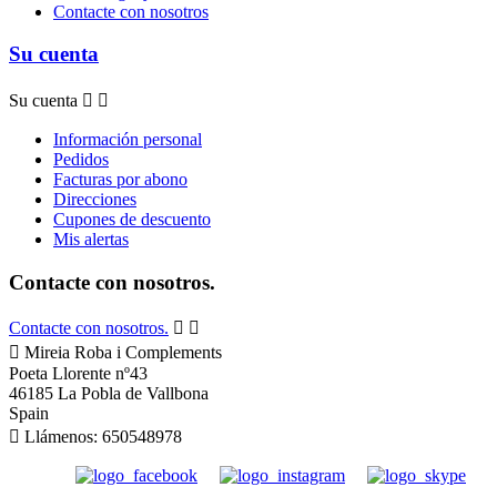
Contacte con nosotros
Su cuenta
Su cuenta


Información personal
Pedidos
Facturas por abono
Direcciones
Cupones de descuento
Mis alertas
Contacte con nosotros.
Contacte con nosotros.



Mireia Roba i Complements
Poeta Llorente nº43
46185 La Pobla de Vallbona
Spain

Llámenos:
650548978