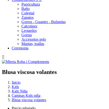
Puericultura
Baño
Colegial
Zapatos
Gorros - Guantes - Bufandas
Calcetines
Leotardos
Gorras
Accesorios pelo
Mantas, toallas
Ceremonia

Blusa
viscosa
volantes
Inicio
Kids
Kids Niña
Camisas Kids niña
Blusa viscosa volantes
Precio rebajado