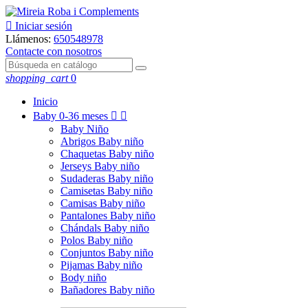

Iniciar sesión
Llámenos:
650548978
Contacte con nosotros
shopping_cart
0
Inicio
Baby
0-36 meses


Baby Niño
Abrigos Baby niño
Chaquetas Baby niño
Jerseys Baby niño
Sudaderas Baby niño
Camisetas Baby niño
Camisas Baby niño
Pantalones Baby niño
Chándals Baby niño
Polos Baby niño
Conjuntos Baby niño
Pijamas Baby niño
Body niño
Bañadores Baby niño