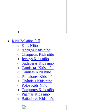
Kids
2-9 años


Kids Niño
Abrigos Kids niño
Chaquetas Kids niño
Jerseys Kids niño
Sudaderas Kids niño
Camisetas Kids niño
Camisas KIds niño
Pantalones Kids niño
Chándals Kids niño
Polos Kids Niño
Conjuntos Kids niño
Pijamas Kids niño
Bañadores Kids niño