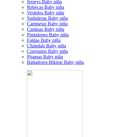
Jerseys Baby niña
Rebecas Baby niña
Vestidos Baby niña
Sudaderas Baby niña
Camisetas Baby niña
Camisas Baby niña
Pantalones Baby niña
Faldas Baby niña
Chándals Baby niña
Conjuntos Baby niña
Pijamas Baby niña
Bañadores-Bikinis Baby niña