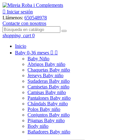

Iniciar sesión
Llámenos:
650548978
Contacte con nosotros
shopping_cart
0
Inicio
Baby
0-36 meses


Baby Niño
Abrigos Baby niño
Chaquetas Baby niño
Jerseys Baby niño
Sudaderas Baby niño
Camisetas Baby niño
Camisas Baby niño
Pantalones Baby niño
Chándals Baby niño
Polos Baby niño
Conjuntos Baby niño
Pijamas Baby niño
Body niño
Bañadores Baby niño