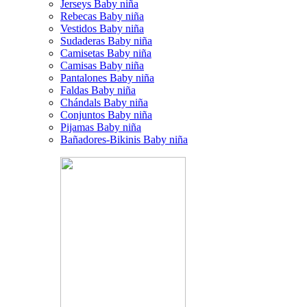
Jerseys Baby niña
Rebecas Baby niña
Vestidos Baby niña
Sudaderas Baby niña
Camisetas Baby niña
Camisas Baby niña
Pantalones Baby niña
Faldas Baby niña
Chándals Baby niña
Conjuntos Baby niña
Pijamas Baby niña
Bañadores-Bikinis Baby niña