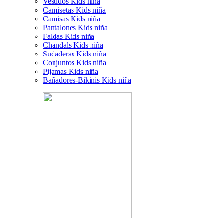
Vestidos Kids niña
Camisetas Kids niña
Camisas Kids niña
Pantalones Kids niña
Faldas Kids niña
Chándals Kids niña
Sudaderas Kids niña
Conjuntos Kids niña
Pijamas Kids niña
Bañadores-Bikinis Kids niña