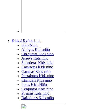
Kids
2-9 años


Kids Niño
Abrigos Kids niño
Chaquetas Kids niño
Jerseys Kids niño
Sudaderas Kids niño
Camisetas Kids niño
Camisas KIds niño
Pantalones Kids niño
Chándals Kids niño
Polos Kids Niño
Conjuntos Kids niño
Pijamas Kids niño
Bañadores Kids niño