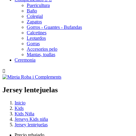
Puericultura
Baño
Colegial
Zapatos
Gorros - Guantes - Bufandas
Calcetines
Leotardos
Gorras
Accesorios pelo
Mantas, toallas
Ceremonia

Jersey
lentejuelas
Inicio
Kids
Kids Niña
Jerseys Kids niña
Jersey lentejuelas
Precio rebajado