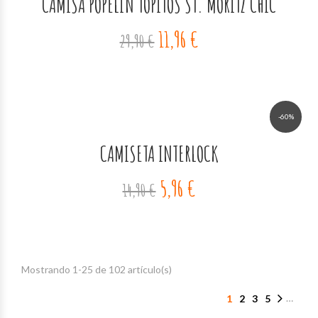
CAMISA POPELÍN TOPITOS ST. MORITZ CHIC
11,96 €
29,90 €
-60%
CAMISETA INTERLOCK
5,96 €
14,90 €
Mostrando 1-25 de 102 artículo(s)
…
1
2
3
5